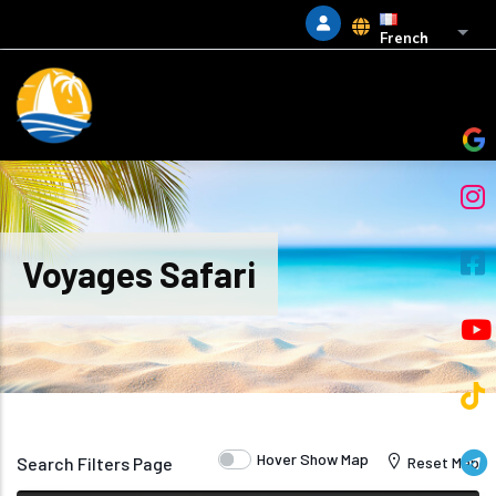
Aller au contenu principal
Liste
French
Voyages Safari
Hover Show Map
Search Filters Page
Reset Map