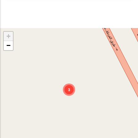
+
−
3