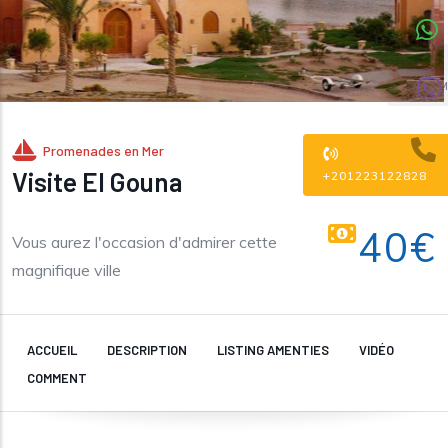
COMM
Promenades en Mer
Visite El Gouna
+201223122828
40€
Vous aurez l'occasion d'admirer cette
magnifique ville
ACCUEIL
DESCRIPTION
LISTING AMENTIES
VIDÉO
COMMENT